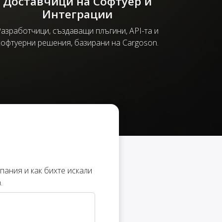
Доставчици на Софтуер и
Интеграции
азработчици, създаващи плъгини, API-та и
софтуерни решения, базирани на Cargoson.
пания и как бихте искали
.