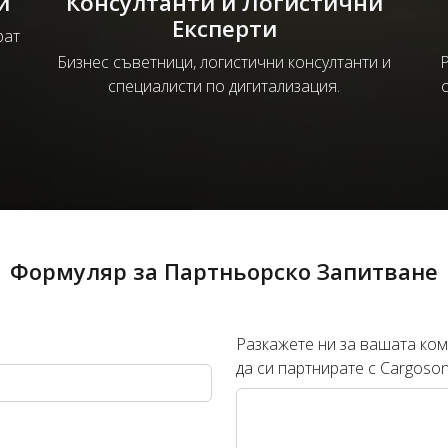
и
Консултанти и Логистични
Експерти
рат
Бизнес съветници, логистични консултанти и
Р
специалисти по дигитализация.
Формуляр за Партньорско Запитване
Разкажете ни за вашата ком
да си партнирате с Cargoson