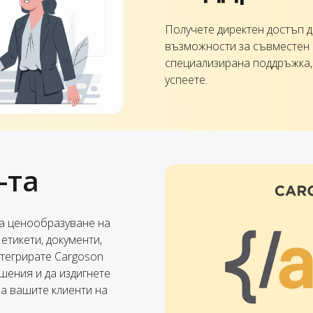
Получете директен достъп д
възможности за съвместен 
специализирана поддръжка, 
успеете.
-та
за ценообразуване на
етикети, документи,
нтегрирате Cargoson
ения и да издигнете
а вашите клиенти на