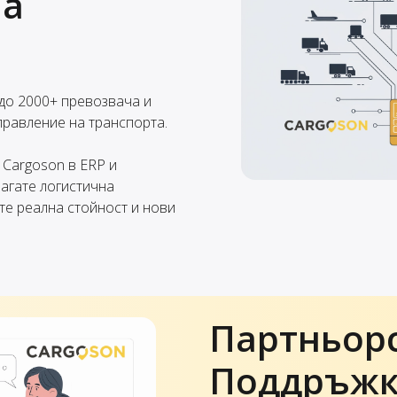
на
 до 2000+ превозвача и
правление на транспорта.
 Cargoson в ERP и
агате логистична
те реална стойност и нови
Партньор
Поддръж