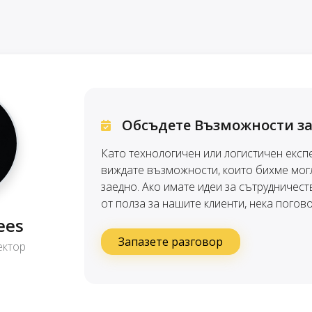
Обсъдете Възможности за
Като технологичен или логистичен експ
виждате възможности, които бихме мог
заедно. Ако имате идеи за сътрудничест
от полза за нашите клиенти, нека погов
ees
Запазете разговор
ектор