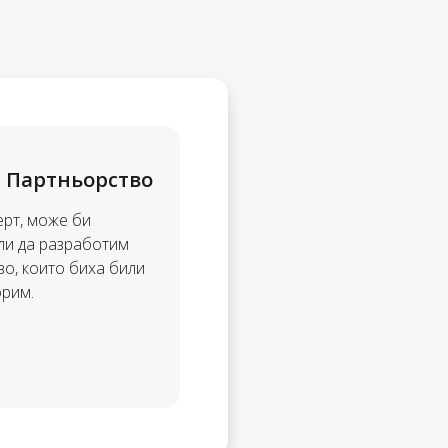
 Партньорство
ерт, може би
ли да разработим
во, които биха били
орим.