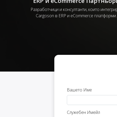
ERP и eCommerce Партньор
Разработчици и консултанти, които интегри
Cargoson в ERP и eCommerce платформи.
Вашето Име
Служебен Имейл