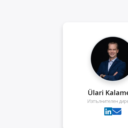
Ülari Kalam
Изпълнителен дир