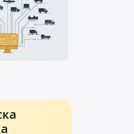
ска
ка