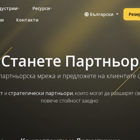
дустрии
Ресурси
Български
Резе
ни
Контакти
Станете Партньор
партньорска мрежа и предложете на клиентите с
ст
и
стратегически партньори
, които могат да разширят с
повече стойност заедно: