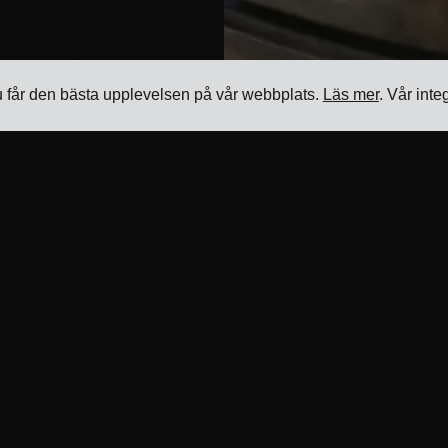
u får den bästa upplevelsen på vår webbplats.
Läs mer
. Vår inte
Resurser
Produkt
Blogg
Transporthanteringssystem
Referenser
Programvara för hantering av
fraktpriser
Transportörsintegrationer
Programvara för hantering av
ERP-integrationer
frakttillägg
Partners
Programvara för