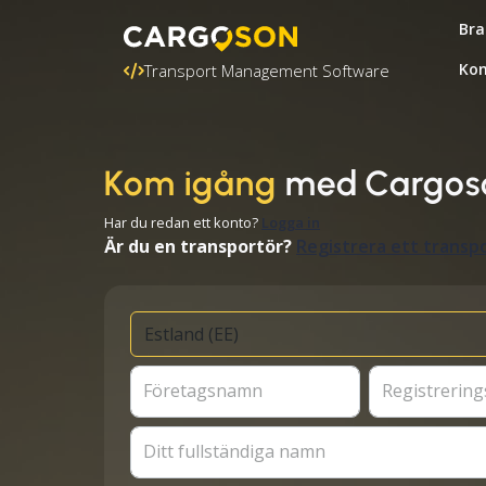
Bra
Kon
Transport Management Software
Kom igång
med Cargos
Har du redan ett konto?
Logga in
Är du en transportör?
Registrera ett transp
Företagsnamn
Registreri
Ditt fullständiga namn