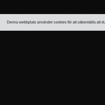
Denna webbplats använder cookies för att säkerställa att d
Företag
Branscher
Spårning
TMS för elektronikatillverkare
Priser
TMS för kemikalietillverkare
Kundberättelser
TMS för metall- och
maskintillverkare
Kontakta oss
TMS för tryck & förpackning
Bli en partner
Se alla branscher