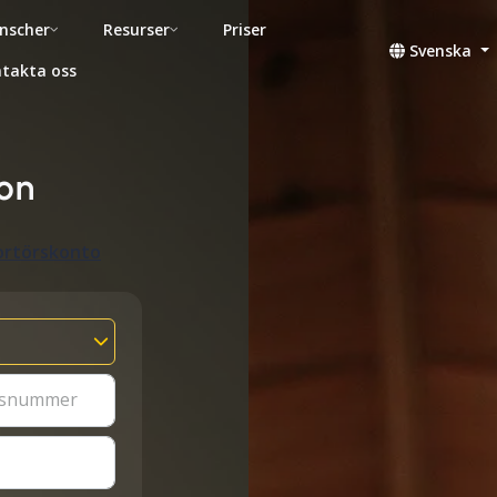
nscher
Resurser
Priser
Svenska
takta oss
on
ortörskonto
ngsnummer