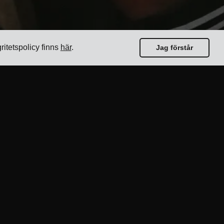
gritetspolicy finns
här
.
Jag förstår
Guider
Topp 17 transporthanteringsprogramvaror för
avsändare
Hur väljer man programvara för flera
transportörer?
Hur genomför man en enkel
transportupphandling?