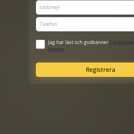
Jobbmejl
Telefon
Jag har läst och godkänner
Cargosons 
kunder
Registrera