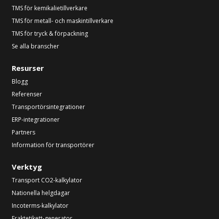
TMS för kemikalietillverkare
TMS för metall- och maskintillverkare
TMS för tryck & förpackning
Se alla branscher
Resurser
Blogg
Referenser
Transportörsintegrationer
ERP-integrationer
Partners
Information för transportörer
Verktyg
Transport CO2-kalkylator
Nationella helgdagar
Incoterms-kalkylator
Fraktetikett-generator