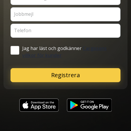
Jobbmejl
Telefon
Jag har läst och godkänner
Cargosons
villkor för kunder
Registrera