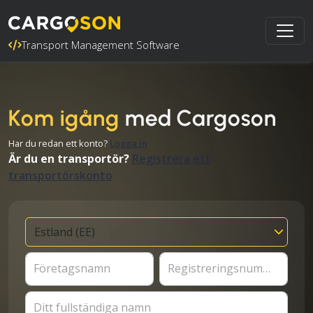
Transport Management Software
Kom igång
med Cargoson
Har du redan ett konto?
Logga in
Är du en transportör?
Registrera ett
transportörskonto
Företagsnamn
Registreringsnummer
Ditt fullständiga namn